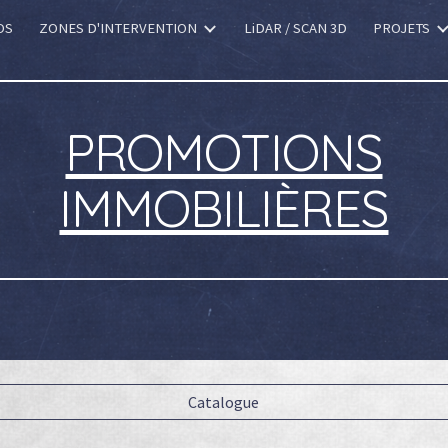
OS
ZONES D'INTERVENTION
LiDAR / SCAN 3D
PROJETS
ip to main content
Skip to navigat
PROMOTIONS
IMMOBILIÈRES
Catalogue